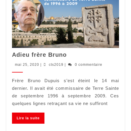
Adieu
Adieu frère Bruno
frère
Bruno
mai
cts2019
mai 25, 2020
|
cts2019
|
0 commentaire
25,
2020
Frère Bruno Dupuis s’est éteint le 14 mai
dernier. Il avait été commissaire de Terre Sainte
de septembre 1996 à septembre 2009. Ces
quelques lignes retraçant sa vie ne suffiront
Lire
Lire la suite
la
suite